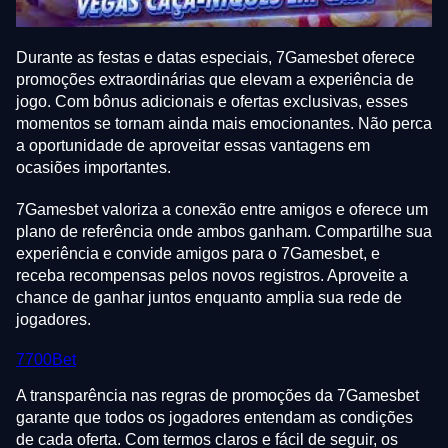
Durante as festas e datas especiais, 7Gamesbet oferece
promoções extraordinárias que elevam a experiência de
jogo. Com bônus adicionais e ofertas exclusivas, esses
momentos se tornam ainda mais emocionantes. Não perca
a oportunidade de aproveitar essas vantagens em
ocasiões importantes.
7Gamesbet valoriza a conexão entre amigos e oferece um
plano de referência onde ambos ganham. Compartilhe sua
experiência e convide amigos para o 7Gamesbet, e
receba recompensas pelos novos registros. Aproveite a
chance de ganhar juntos enquanto amplia sua rede de
jogadores.
7700Bet
A transparência nas regras de promoções da 7Gamesbet
garante que todos os jogadores entendam as condições
de cada oferta. Com termos claros e fácil de seguir, os