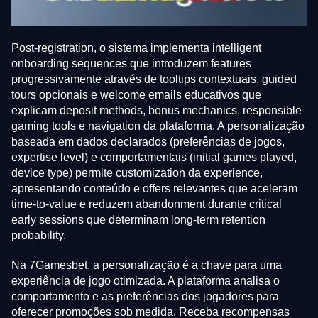
Post-registration, o sistema implementa intelligent
onboarding sequences que introduzem features
progressivamente através de tooltips contextuais, guided
tours opcionais e welcome emails educativos que
explicam deposit methods, bonus mechanics, responsible
gaming tools e navigation da plataforma. A personalização
baseada em dados declarados (preferências de jogos,
expertise level) e comportamentais (initial games played,
device type) permite customization da experience,
apresentando conteúdo e offers relevantes que aceleram
time-to-value e reduzem abandonment durante critical
early sessions que determinam long-term retention
probability.
Na 7Gamesbet, a personalização é a chave para uma
experiência de jogo otimizada. A plataforma analisa o
comportamento e as preferências dos jogadores para
oferecer promoções sob medida. Receba recompensas