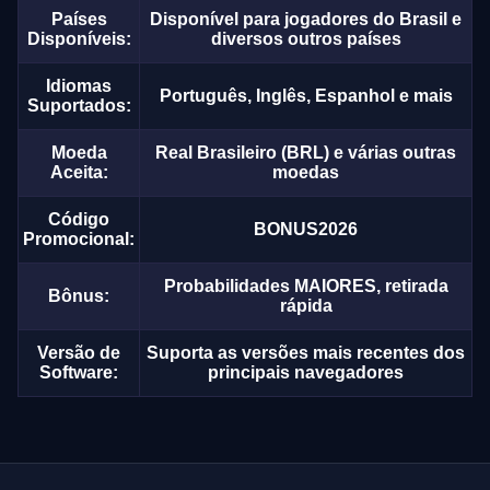
Países
Disponível para jogadores do Brasil e
Disponíveis:
diversos outros países
Idiomas
Português, Inglês, Espanhol e mais
Suportados:
Moeda
Real Brasileiro (BRL) e várias outras
Aceita:
moedas
Código
BONUS2026
Promocional:
Probabilidades MAIORES, retirada
Bônus:
rápida
Versão de
Suporta as versões mais recentes dos
Software:
principais navegadores