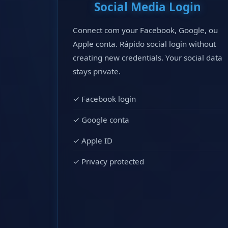
Social Media Login
Connect com your Facebook, Google, ou
Apple conta. Rápido social login without
creating new credentials. Your social data
stays private.
✓ Facebook login
✓ Google conta
✓ Apple ID
✓ Privacy protected