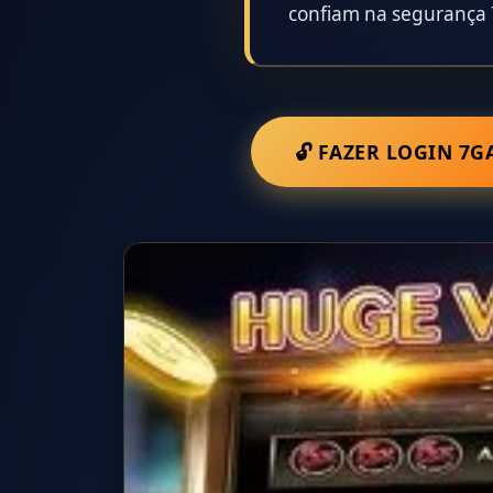
confiam na segurança
🔓 FAZER LOGIN 7