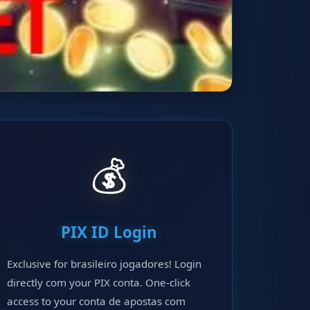
💰
PIX ID Login
Exclusive for brasileiro jogadores! Login
directly com your PIX conta. One-click
access to your conta de apostas com