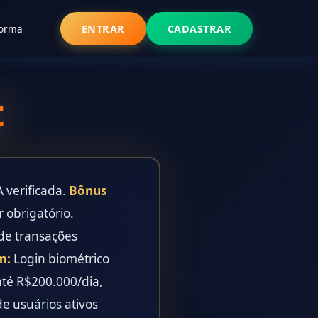
forma
ENTRAR
CADASTRAR
t
 verificada.
Bônus
 obrigatório.
 de transações
m:
Login biométrico
até R$200.000/dia,
e usuários ativos