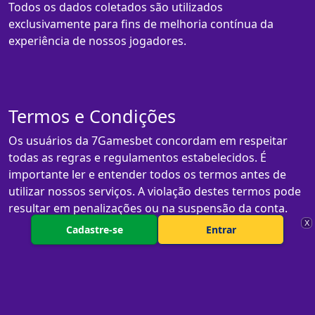
Todos os dados coletados são utilizados
exclusivamente para fins de melhoria contínua da
experiência de nossos jogadores.
Termos e Condições
Os usuários da 7Gamesbet concordam em respeitar
todas as regras e regulamentos estabelecidos. É
importante ler e entender todos os termos antes de
utilizar nossos serviços. A violação destes termos pode
resultar em penalizações ou na suspensão da conta.
X
Cadastre-se
Entrar