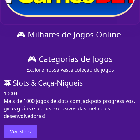
🎮 Milhares de Jogos Online!
🎮 Categorias de Jogos
Explore nossa vasta coleção de jogos
🎰 Slots & Caça-Níqueis
1000+
Mais de 1000 jogos de slots com jackpots progressivos,
giros grátis e bônus exclusivos das melhores
desenvolvedoras!
Ver Slots