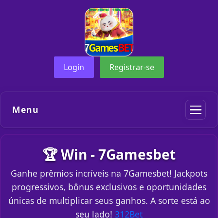
Login
Registrar-se
Menu
🏆 Win - 7Gamesbet
Ganhe prêmios incríveis na 7Gamesbet! Jackpots
progressivos, bônus exclusivos e oportunidades
únicas de multiplicar seus ganhos. A sorte está ao
seu lado!
312Bet