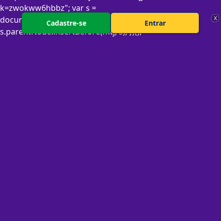
k=zwokww6hbbz"; var s =
document.getElementsByTagName("script")[0];
X
Cadastre-se
Entrar
s.parentNode.insertBefore(mtj, s); })();