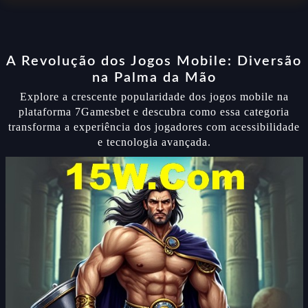
A Revolução dos Jogos Mobile: Diversão
na Palma da Mão
Explore a crescente popularidade dos jogos mobile na
plataforma 7Gamesbet e descubra como essa categoria
transforma a experiência dos jogadores com acessibilidade
e tecnologia avançada.