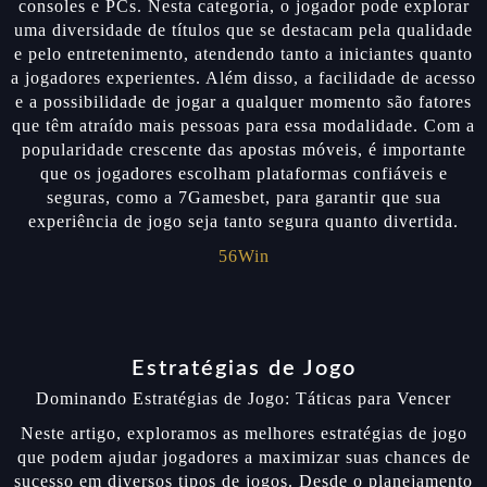
consoles e PCs. Nesta categoria, o jogador pode explorar
uma diversidade de títulos que se destacam pela qualidade
e pelo entretenimento, atendendo tanto a iniciantes quanto
a jogadores experientes. Além disso, a facilidade de acesso
e a possibilidade de jogar a qualquer momento são fatores
que têm atraído mais pessoas para essa modalidade. Com a
popularidade crescente das apostas móveis, é importante
que os jogadores escolham plataformas confiáveis e
seguras, como a 7Gamesbet, para garantir que sua
experiência de jogo seja tanto segura quanto divertida.
56Win
Estratégias de Jogo
Dominando Estratégias de Jogo: Táticas para Vencer
Neste artigo, exploramos as melhores estratégias de jogo
que podem ajudar jogadores a maximizar suas chances de
sucesso em diversos tipos de jogos. Desde o planejamento