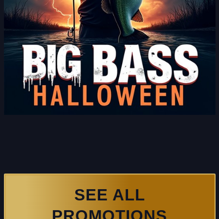
SEE ALL
PROMOTIONS