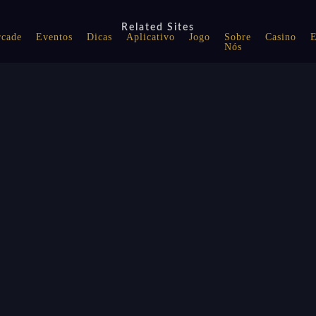
Related Sites
cade
Eventos
Dicas
Aplicativo
Jogo
Sobre
Casino
E
Nós