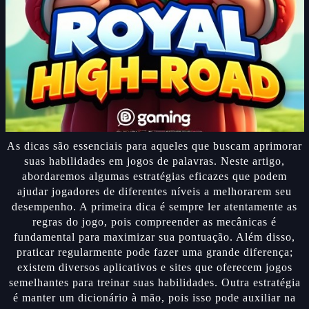
As dicas são essenciais para aqueles que buscam aprimorar
suas habilidades em jogos de palavras. Neste artigo,
abordaremos algumas estratégias eficazes que podem
ajudar jogadores de diferentes níveis a melhorarem seu
desempenho. A primeira dica é sempre ler atentamente as
regras do jogo, pois compreender as mecânicas é
fundamental para maximizar sua pontuação. Além disso,
praticar regularmente pode fazer uma grande diferença;
existem diversos aplicativos e sites que oferecem jogos
semelhantes para treinar suas habilidades. Outra estratégia
é manter um dicionário à mão, pois isso pode auxiliar na