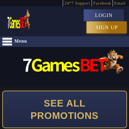
24*7 Support
Facebook
Email
LOGIN
SIGN UP
Menu
SEE ALL
PROMOTIONS